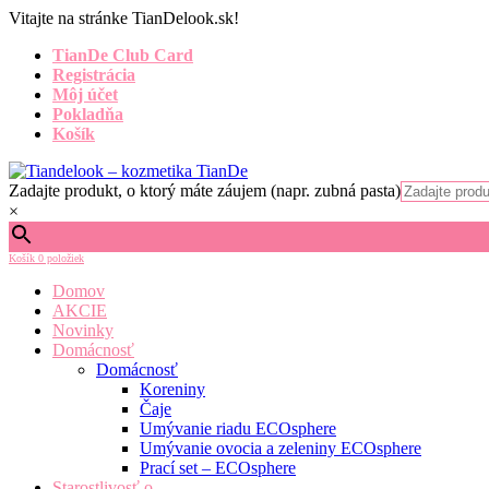
Vitajte na stránke TianDelook.sk!
TianDe Club Card
Registrácia
Môj účet
Pokladňa
Košík
Zadajte produkt, o ktorý máte záujem (napr. zubná pasta)
×
Košík
0 položiek
Domov
AKCIE
Novinky
Domácnosť
Domácnosť
Koreniny
Čaje
Umývanie riadu ECOsphere
Umývanie ovocia a zeleniny ECOsphere
Prací set – ECOsphere
Starostlivosť o