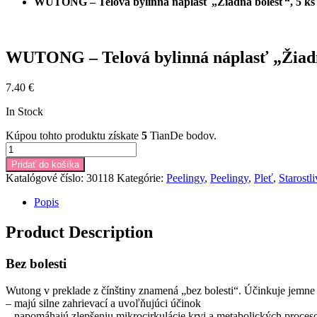
WUTONG – Telová bylinná náplasť „Žiadna bolesť“,
WUTONG – Telová bylinná náplasť „Ži
7.40
€
In Stock
Kúpou tohto produktu získate
5
TianDe bodov.
Pridať do košíka
Katalógové číslo:
30118
Kategórie:
Peelingy
,
Peelingy
,
Pleť
,
Starostl
Popis
Product Description
Bez bolesti
Wutong v preklade z čínštiny znamená „bez bolesti“. Účinkuje jemne 
– majú silne zahrievací a uvoľňujúci účinok
– napomáhajú zlepšeniu mikrocirkulácie krvi a metabolických proceso