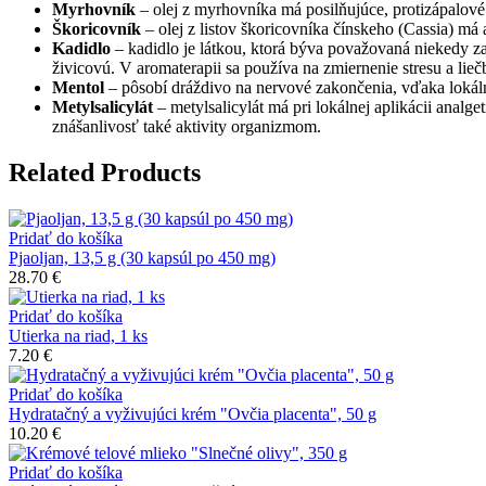
Myrhovník
– olej z myrhovníka má posilňujúce, protizápalové 
Škoricovník
– olej z listov škoricovníka čínskeho (Cassia) má
Kadidlo
– kadidlo je látkou, ktorá býva považovaná niekedy 
živicovú. V aromaterapii sa používa na zmiernenie stresu a liečb
Mentol
– pôsobí dráždivo na nervové zakončenia, vďaka lokáln
Metylsalicylát
– metylsalicylát má pri lokálnej aplikácii analg
znášanlivosť také aktivity organizmom.
Related Products
Pridať do košíka
Pjaoljan, 13,5 g (30 kapsúl po 450 mg)
28.70
€
Pridať do košíka
Utierka na riad, 1 ks
7.20
€
Pridať do košíka
Hydratačný a vyživujúci krém "Ovčia placenta", 50 g
10.20
€
Pridať do košíka