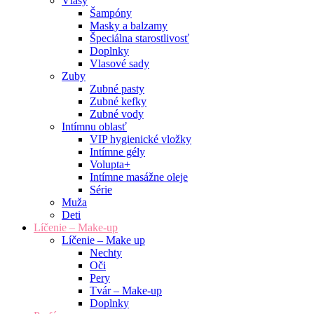
Vlasy
Šampóny
Masky a balzamy
Špeciálna starostlivosť
Doplnky
Vlasové sady
Zuby
Zubné pasty
Zubné kefky
Zubné vody
Intímnu oblasť
VIP hygienické vložky
Intímne gély
Volupta+
Intímne masážne oleje
Série
Muža
Deti
Líčenie – Make-up
Líčenie – Make up
Nechty
Oči
Pery
Tvár – Make-up
Doplnky