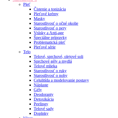
Pleť
Čistenie a tonizácia
Pleťové krémy
Masky
Starostlivosť o očné okolie
Starostlivosť o pery
Vrásky a Anti-age
Špeciálne prípravky
Problematická pleť
Pleťové série
Telo
Telové, sprchové, olejové soli
Sprchové gély a mydlá
Telové mlieka
Starostlivosť o ruky
Starostlivosť o nohy
Celulitída a modelovanie postavy
Náplaste
Gély
Deodoranty
Detoxikácia
Peelingy
Telové sady
Doplnky