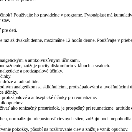
účinok? Používajte ho pravidelne v programe. Fytonáplast má kumulatí
 stav.
pre deti.
te raz až dvakrát denne, maximálne 12 hodín denne. Používajte v prieb
analgetickými a antikolvuzívnymi účinkami.
dráždenie, znižuje pocity diskomfortu v kĺboch ​​a svaloch.
nalgetické a protizápalové účinky.
činky.
dróze a radikulitide.
írodným analgetikom sa sklidňujícími, protizápalovými a uvoľňujúcimi 
ce účinky.
rotizápalové a antiseptické účinky pri reumatizme.
znik opuchov.
vať ako tonizačný prostriedok, je prospešný pri reumatizme, artritíde
beh, normalizujú priepustnosť cievnych stien, znižujú pocit nepohodlia
.
rvenie pokožky, pôsobí na rozširovanie ciev a znižuje vznik opuchov.