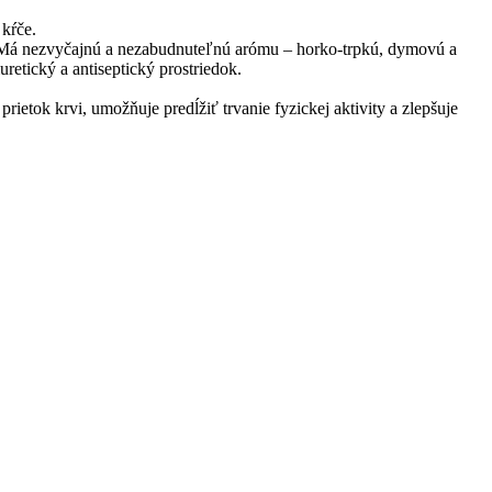
 kŕče.
. Má nezvyčajnú a nezabudnuteľnú arómu – horko-trpkú, dymovú a
uretický a antiseptický prostriedok.
rietok krvi, umožňuje predĺžiť trvanie fyzickej aktivity a zlepšuje