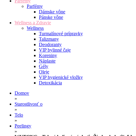
Parfémy
Parfémy
Dámske vône
Pánske vône
Wellness a Zdravie
Wellness
Turmalínové prípravky
Talizmany
Deodoranty
VIP bylinné čaje
Koreniny
Náplaste
Gély
Oleje
VIP hygienické vložky
Detoxikácia
Domov
»
Starostlivosť o
»
Telo
»
Peelingy
»