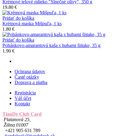
Krémové telové mlieko "Slnečné olivy", 350 g
19.80
€
Pridať do košíka
Krémová maska ​​Mišpuľa, 1 ks
1.80
€
Pridať do košíka
Pohánkovo-amarantová kaša s hubami šiitake, 35 g
1.90
€
Ochrana údajov
Časté otázky
Doprava a platba
Registrácia
Váš účet
Kontakt
TianDe Club Card
Platanová 25,
Žilina 01007
+421 905 631 789
tiandelook@tiandelook.sk