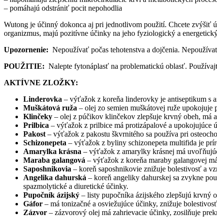
– pomáhajú odstrániť pocit nepohodlia
Wutong je účinný dokonca aj pri jednotlivom použití. Chcete zvýšiť 
organizmus, majú pozitívne účinky na jeho fyziologický a energetický
Upozornenie:
Nepoužívať počas tehotenstva a dojčenia. Nepoužívať 
POUŽITIE:
Nalepte fytonáplasť na problematickú oblasť. Používaj
AKTÍVNE ZLOŽKY:
Linderovka
– výťažok z koreňa linderovky je antiseptikum s 
Muškátová ruža
– olej zo semien muškátovej ruže upokojuje po
Klinčeky
– olej z púčikov klinčekov zlepšuje krvný obeh, má a
Prilbica
– výťažok z prilbice má protizápalové a upokojujúce ú
Pakost
– výťažok z pakostu škvrnitého sa používa pri osteochon
Schizonepeta
– výťažok z byliny schizonepeta multifida je pr
Amarylka krásna
– výťažok z amarylky krásnej má uvoľňujú
Maraba galangová
– výťažok z koreňa maraby galangovej má p
Saposhnikovia
– koreň saposhnikovie znižuje bolestivosť a v
Angelika dahurská
– koreň angeliky dahurskej sa zvykne použí
spazmolytické a diuretické účinky.
Pupočník ázijský
– listy pupočníka ázijského zlepšujú krvný o
Gáfor
– má tonizačné a osviežujúce účinky, znižuje bolestivosť
Zázvor
– zázvorový olej má zahrievacie účinky, zosilňuje prek