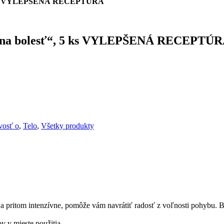
 5 ks VYLEPŠENÁ RECEPTÚRA
adna bolesť“, 5 ks VYLEPŠENÁ RECEPTÚ
ivosť o
,
Telo
,
Všetky produkty
a pritom intenzívne, pomôže vám navrátiť radosť z voľnosti pohybu. By
v v mieste použitia