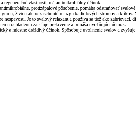
a regeneračné vlastnosti, má antimikrobiálny účinok.
 antimikrobiálne, protizápalové pôsobenie, pomáha odstraňovať svalové
za gumu, živicu alebo zaschnutú miazgu kadidlových stromov a kríkov
e nespavosti. Je to svalový relaxant a používa sa tiež ako zahrievací, di
emu ochladeniu zaisťuje prekrvenie a prináša uvoľňujúci účinok.
etický a miestne dráždivý účinok. Spôsobuje uvoľnenie svalov a zvyšuje p