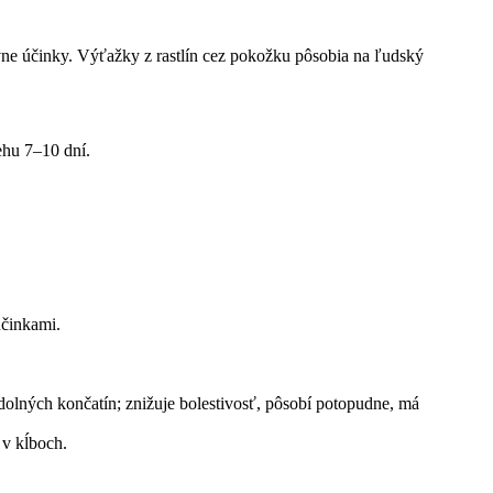
vne účinky. Výťažky z rastlín cez pokožku pôsobia na ľudský
ehu 7–10 dní.
účinkami.
 dolných končatín; znižuje bolestivosť, pôsobí potopudne, má
 v kĺboch.