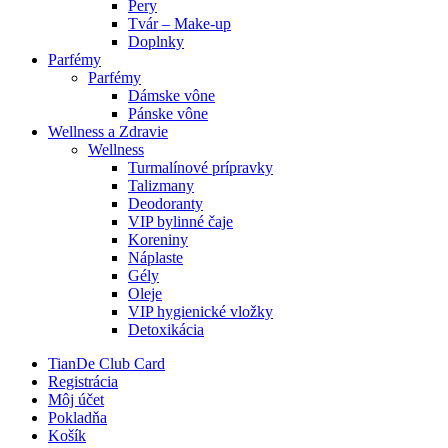
Pery
Tvár – Make-up
Doplnky
Parfémy
Parfémy
Dámske vône
Pánske vône
Wellness a Zdravie
Wellness
Turmalínové prípravky
Talizmany
Deodoranty
VIP bylinné čaje
Koreniny
Náplaste
Gély
Oleje
VIP hygienické vložky
Detoxikácia
TianDe Club Card
Registrácia
Môj účet
Pokladňa
Košík