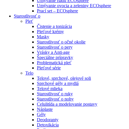
Umývanie riadu ECOsphere
Umývanie ovocia a zeleniny ECOsphere
Prací set – ECOsphere
Starostlivosť o
Pleť
Čistenie a tonizácia
Pleťové krémy
Masky
Starostlivosť o očné okolie
Starostlivosť o pery
Vrásky a Anti-age
Špeciálne prípravky
Problematická pleť
Pleťové série
Telo
Telové, sprchové, olejové soli
Sprchové gély a mydlá
Telové mlieka
Starostlivosť o ruky
Starostlivosť o nohy
Celulitída a modelovanie postavy
Náplaste
Gély
Deodoranty
Detoxikácia