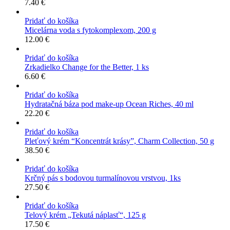
7.40
€
Pridať do košíka
Micelárna voda s fytokomplexom, 200 g
12.00
€
Pridať do košíka
Zrkadielko Change for the Better, 1 ks
6.60
€
Pridať do košíka
Hydratačná báza pod make-up Ocean Riches, 40 ml
22.20
€
Pridať do košíka
Pleťový krém “Koncentrát krásy”, Charm Collection, 50 g
38.50
€
Pridať do košíka
Krčný pás s bodovou turmalínovou vrstvou, 1ks
27.50
€
Pridať do košíka
Telový krém „Tekutá náplasť“, 125 g
17.50
€