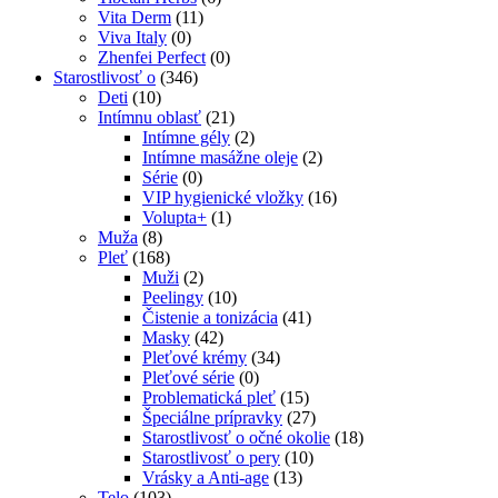
Vita Derm
(11)
Viva Italy
(0)
Zhenfei Perfect
(0)
Starostlivosť o
(346)
Deti
(10)
Intímnu oblasť
(21)
Intímne gély
(2)
Intímne masážne oleje
(2)
Série
(0)
VIP hygienické vložky
(16)
Volupta+
(1)
Muža
(8)
Pleť
(168)
Muži
(2)
Peelingy
(10)
Čistenie a tonizácia
(41)
Masky
(42)
Pleťové krémy
(34)
Pleťové série
(0)
Problematická pleť
(15)
Špeciálne prípravky
(27)
Starostlivosť o očné okolie
(18)
Starostlivosť o pery
(10)
Vrásky a Anti-age
(13)
Telo
(103)