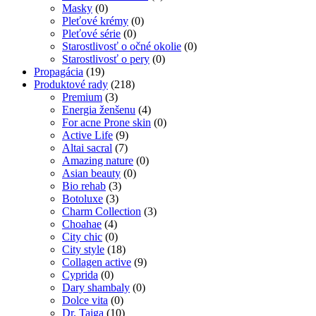
Masky
(0)
Pleťové krémy
(0)
Pleťové série
(0)
Starostlivosť o očné okolie
(0)
Starostlivosť o pery
(0)
Propagácia
(19)
Produktové rady
(218)
Premium
(3)
Energia ženšenu
(4)
For acne Prone skin
(0)
Active Life
(9)
Altai sacral
(7)
Amazing nature
(0)
Asian beauty
(0)
Bio rehab
(3)
Botoluxe
(3)
Charm Collection
(3)
Choahae
(4)
City chic
(0)
City style
(18)
Collagen active
(9)
Cyprida
(0)
Dary shambaly
(0)
Dolce vita
(0)
Dr. Taiga
(10)