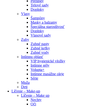
Peelingy
Telové sady
Doplnky
Vlasy
Šampóny
Masky a balzamy
Špeciálna starostlivosť
Doplnky
Vlasové sady
Zuby
Zubné pasty
Zubné kefky
Zubné vody
Intímnu oblasť
VIP hygienické vložky
Intímne gély
Volupta+
Intímne masážne oleje
Série
Muža
Deti
Líčenie – Make-up
Líčenie – Make up
Nechty
Oči