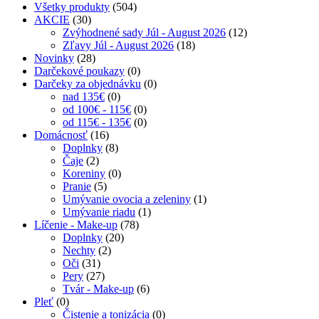
Všetky produkty
(504)
AKCIE
(30)
Zvýhodnené sady Júl - August 2026
(12)
Zľavy Júl - August 2026
(18)
Novinky
(28)
Darčekové poukazy
(0)
Darčeky za objednávku
(0)
nad 135€
(0)
od 100€ - 115€
(0)
od 115€ - 135€
(0)
Domácnosť
(16)
Doplnky
(8)
Čaje
(2)
Koreniny
(0)
Pranie
(5)
Umývanie ovocia a zeleniny
(1)
Umývanie riadu
(1)
Líčenie - Make-up
(78)
Doplnky
(20)
Nechty
(2)
Oči
(31)
Pery
(27)
Tvár - Make-up
(6)
Pleť
(0)
Čistenie a tonizácia
(0)