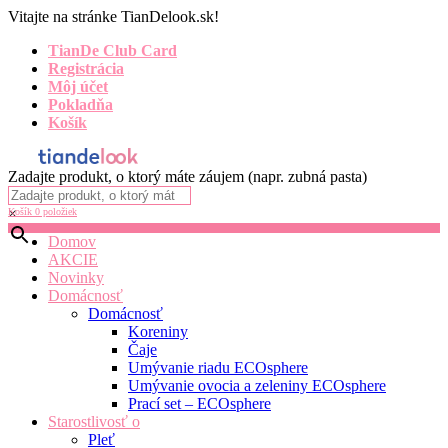
Vitajte na stránke TianDelook.sk!
TianDe Club Card
Registrácia
Môj účet
Pokladňa
Košík
Zadajte produkt, o ktorý máte záujem (napr. zubná pasta)
×
Košík
0 položiek
Domov
AKCIE
Novinky
Domácnosť
Domácnosť
Koreniny
Čaje
Umývanie riadu ECOsphere
Umývanie ovocia a zeleniny ECOsphere
Prací set – ECOsphere
Starostlivosť o
Pleť