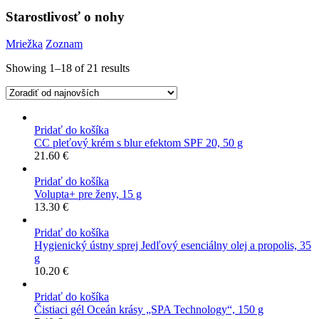
Starostlivosť o nohy
Mriežka
Zoznam
Showing 1–18 of 21 results
Pridať do košíka
CC pleťový krém s blur efektom SPF 20, 50 g
21.60
€
Pridať do košíka
Volupta+ pre ženy, 15 g
13.30
€
Pridať do košíka
Hygienický ústny sprej Jedľový esenciálny olej a propolis, 35
g
10.20
€
Pridať do košíka
Čistiaci gél Oceán krásy „SPA Technology“, 150 g