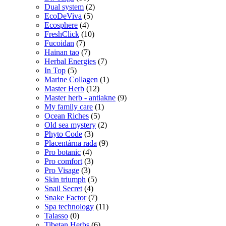
Dual system
(2)
EcoDeViva
(5)
Ecosphere
(4)
FreshClick
(10)
Fucoidan
(7)
Hainan tao
(7)
Herbal Energies
(7)
In Top
(5)
Marine Collagen
(1)
Master Herb
(12)
Master herb - antiakne
(9)
My family care
(1)
Ocean Riches
(5)
Old sea mystery
(2)
Phyto Code
(3)
Placentárna rada
(9)
Pro botanic
(4)
Pro comfort
(3)
Pro Visage
(3)
Skin triumph
(5)
Snail Secret
(4)
Snake Factor
(7)
Spa technology
(11)
Talasso
(0)
Tibetan Herbs
(6)