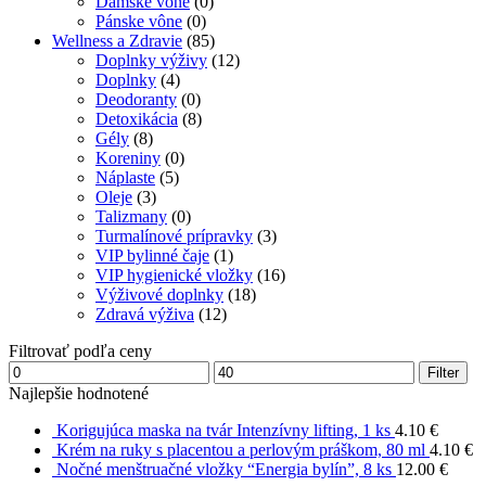
Dámske vône
(0)
Pánske vône
(0)
Wellness a Zdravie
(85)
Doplnky výživy
(12)
Doplnky
(4)
Deodoranty
(0)
Detoxikácia
(8)
Gély
(8)
Koreniny
(0)
Náplaste
(5)
Oleje
(3)
Talizmany
(0)
Turmalínové prípravky
(3)
VIP bylinné čaje
(1)
VIP hygienické vložky
(16)
Výživové doplnky
(18)
Zdravá výživa
(12)
Filtrovať podľa ceny
Minimálna
Maximálna
Filter
cena
cena
Najlepšie hodnotené
Korigujúca maska ​​na tvár Intenzívny lifting, 1 ks
4.10
€
Krém na ruky s placentou a perlovým práškom, 80 ml
4.10
€
Nočné menštruačné vložky “Energia bylín”, 8 ks
12.00
€