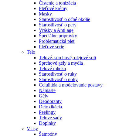
Čistenie a tonizácia
Pleťové krémy
Masky
Starostlivosť o očné okolie
Starostlivosť o pery
Vrásky a Anti-age
Špeciálne prípravky
Problematická pleť
Pleťové série
Telo
Telové, sprchové, olejové soli
Sprchové gély a mydlá
Telové mlieka
Starostlivosť o ruky
Starostlivosť o nohy
Celulitída a modelovanie postavy
Náplaste
Gély
Deodoranty
Detoxikácia
Peelingy
Telové sady
Doplnky
Vlasy
Šampóny