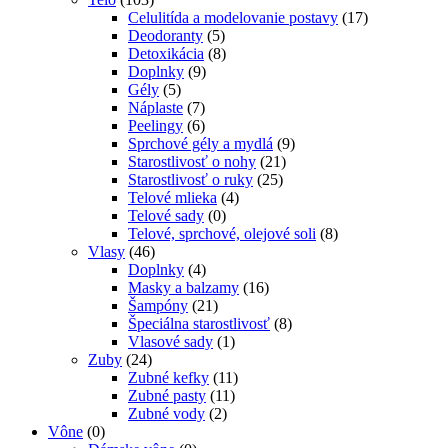
Celulitída a modelovanie postavy
(17)
Deodoranty
(5)
Detoxikácia
(8)
Doplnky
(9)
Gély
(5)
Náplaste
(7)
Peelingy
(6)
Sprchové gély a mydlá
(9)
Starostlivosť o nohy
(21)
Starostlivosť o ruky
(25)
Telové mlieka
(4)
Telové sady
(0)
Telové, sprchové, olejové soli
(8)
Vlasy
(46)
Doplnky
(4)
Masky a balzamy
(16)
Šampóny
(21)
Špeciálna starostlivosť
(8)
Vlasové sady
(1)
Zuby
(24)
Zubné kefky
(11)
Zubné pasty
(11)
Zubné vody
(2)
Vône
(0)