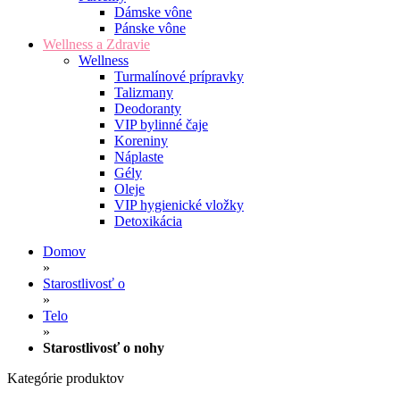
Dámske vône
Pánske vône
Wellness a Zdravie
Wellness
Turmalínové prípravky
Talizmany
Deodoranty
VIP bylinné čaje
Koreniny
Náplaste
Gély
Oleje
VIP hygienické vložky
Detoxikácia
Domov
»
Starostlivosť o
»
Telo
»
Starostlivosť o nohy
Kategórie produktov