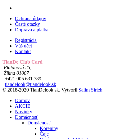
Ochrana údajov
Časté otázky
Doprava a platba
Registrácia
Váš účet
Kontakt
TianDe Club Card
Platanová 25,
Žilina 01007
+421 905 631 789
tiandelook@tiandelook.sk
© 2018-2020 TianDelook.sk. Vytvoril
Salim Sirieh
Domov
AKCIE
Novinky
Domácnosť
Domácnosť
Koreniny
Čaje