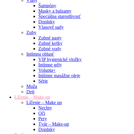
Vlasy
Šampóny
Masky a balzamy
Špeciálna starostlivosť
Doplnky
Vlasové sady
Zuby
Zubné pasty
Zubné kefky
Zubné vody
Intímnu oblasť
VIP hygienické vložky
Intímne gély
Volupta+
Intímne masážne oleje
Série
Muža
Deti
Líčenie – Make-up
Líčenie – Make up
Nechty
Oči
Pery
Tvár – Make-up
Doplnky