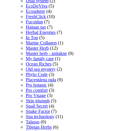
Dual system
(2)
EcoDeViva
(5)
Ecosphere
(4)
FreshClick
(10)
Fucoidan
(7)
Hainan tao
(7)
Herbal Energies
(7)
In Top
(5)
Marine Collagen
(1)
Master Herb
(12)
Master herb - antiakne
(9)
My family care
(1)
Ocean Riches
(5)
Old sea mystery
(2)
Phyto Code
(3)
Placentárna rada
(9)
Pro botanic
(4)
Pro comfort
(3)
Pro Visage
(3)
Skin triumph
(5)
Snail Secret
(4)
Snake Factor
(7)
Spa technology
(11)
Talasso
(0)
Tibetan Herbs
(6)