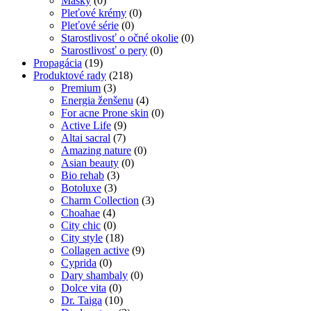
Masky
(0)
Pleťové krémy
(0)
Pleťové série
(0)
Starostlivosť o očné okolie
(0)
Starostlivosť o pery
(0)
Propagácia
(19)
Produktové rady
(218)
Premium
(3)
Energia ženšenu
(4)
For acne Prone skin
(0)
Active Life
(9)
Altai sacral
(7)
Amazing nature
(0)
Asian beauty
(0)
Bio rehab
(3)
Botoluxe
(3)
Charm Collection
(3)
Choahae
(4)
City chic
(0)
City style
(18)
Collagen active
(9)
Cyprida
(0)
Dary shambaly
(0)
Dolce vita
(0)
Dr. Taiga
(10)