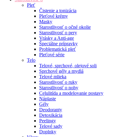
Pleť
Čistenie a tonizácia
Pleťové krémy
Masky
Starostlivosť o očné okolie
Starostlivosť o pery
Vrásky a Anti-age
Špeciálne prípravky
Problematická pleť
Pleťové série
Telo
Telové, sprchové, olejové soli
Sprchové gély a mydlá
Telové mlieka
Starostlivosť o ruky
Starostlivosť o nohy
Celulitída a modelovanie postavy
Náplaste
Gély
Deodoranty
Detoxikácia
Peelingy
Telové sady
Doplnky