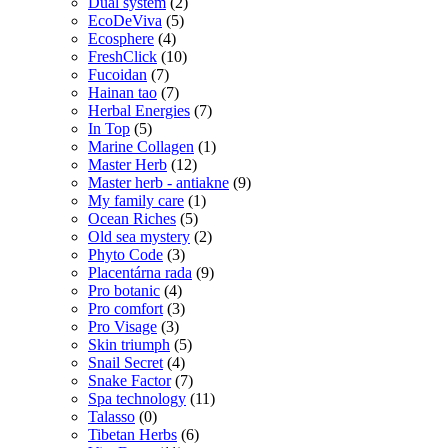
Dual system
(2)
EcoDeViva
(5)
Ecosphere
(4)
FreshClick
(10)
Fucoidan
(7)
Hainan tao
(7)
Herbal Energies
(7)
In Top
(5)
Marine Collagen
(1)
Master Herb
(12)
Master herb - antiakne
(9)
My family care
(1)
Ocean Riches
(5)
Old sea mystery
(2)
Phyto Code
(3)
Placentárna rada
(9)
Pro botanic
(4)
Pro comfort
(3)
Pro Visage
(3)
Skin triumph
(5)
Snail Secret
(4)
Snake Factor
(7)
Spa technology
(11)
Talasso
(0)
Tibetan Herbs
(6)