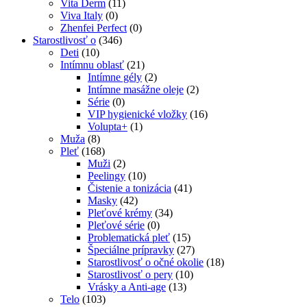
Vita Derm
(11)
Viva Italy
(0)
Zhenfei Perfect
(0)
Starostlivosť o
(346)
Deti
(10)
Intímnu oblasť
(21)
Intímne gély
(2)
Intímne masážne oleje
(2)
Série
(0)
VIP hygienické vložky
(16)
Volupta+
(1)
Muža
(8)
Pleť
(168)
Muži
(2)
Peelingy
(10)
Čistenie a tonizácia
(41)
Masky
(42)
Pleťové krémy
(34)
Pleťové série
(0)
Problematická pleť
(15)
Špeciálne prípravky
(27)
Starostlivosť o očné okolie
(18)
Starostlivosť o pery
(10)
Vrásky a Anti-age
(13)
Telo
(103)