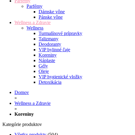
Parfémy
Parfémy
Dámske vône
Pánske vône
Wellness a Zdravie
Wellness
Turmalínové prípravky
Talizmany
Deodoranty
VIP bylinné čaje
Koreniny
Náplaste
Gély
Oleje
VIP hygienické vložky
Detoxikácia
Domov
»
Wellness a Zdravie
»
Koreniny
Kategórie produktov
Všetky produkty
(504)