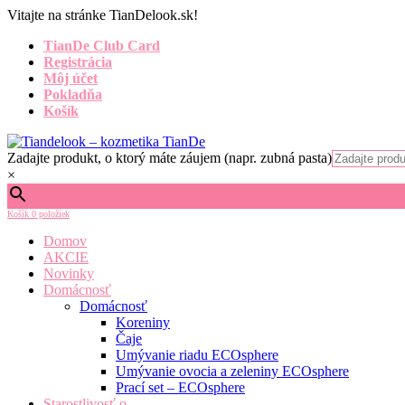
Vitajte na stránke TianDelook.sk!
TianDe Club Card
Registrácia
Môj účet
Pokladňa
Košík
Zadajte produkt, o ktorý máte záujem (napr. zubná pasta)
×
Košík
0 položiek
Domov
AKCIE
Novinky
Domácnosť
Domácnosť
Koreniny
Čaje
Umývanie riadu ECOsphere
Umývanie ovocia a zeleniny ECOsphere
Prací set – ECOsphere
Starostlivosť o