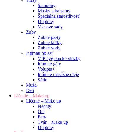
Vlasy
Šampóny
Masky a balzamy
Špeciálna starostlivosť
Doplnky
Vlasové sady
Zuby
Zubné pasty
Zubné kefky
Zubné vody
Intímnu oblasť
VIP hygienické vložky
Intímne gély
Volupta+
Intímne masážne oleje
Série
Muža
Deti
Líčenie – Make-up
Líčenie – Make up
Nechty
Oči
Pery
Tvár – Make-up
Doplnky