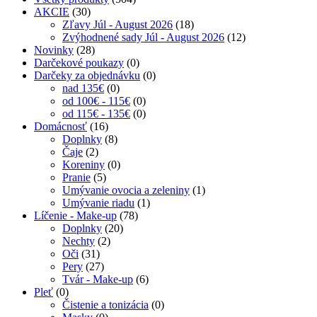
AKCIE
(30)
Zľavy Júl - August 2026
(18)
Zvýhodnené sady Júl - August 2026
(12)
Novinky
(28)
Darčekové poukazy
(0)
Darčeky za objednávku
(0)
nad 135€
(0)
od 100€ - 115€
(0)
od 115€ - 135€
(0)
Domácnosť
(16)
Doplnky
(8)
Čaje
(2)
Koreniny
(0)
Pranie
(5)
Umývanie ovocia a zeleniny
(1)
Umývanie riadu
(1)
Líčenie - Make-up
(78)
Doplnky
(20)
Nechty
(2)
Oči
(31)
Pery
(27)
Tvár - Make-up
(6)
Pleť
(0)
Čistenie a tonizácia
(0)