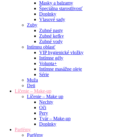
Masky a balzamy
Špeciálna starostlivosť
Doplnky
Vlasové sady
Zuby
Zubné pasty
Zubné kefky
Zubné vody
Intímnu oblasť
VIP hygienické vložky
Intímne gély
Volupta+
Intímne masážne oleje
Série
Muža
Deti
Líčenie – Make-up
Líčenie – Make up
Nechty
Oči
Pery
Tvár – Make-up
Doplnky
Parfémy
Parfémy