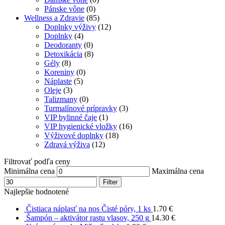
Pánske vône
(0)
Wellness a Zdravie
(85)
Doplnky výživy
(12)
Doplnky
(4)
Deodoranty
(0)
Detoxikácia
(8)
Gély
(8)
Koreniny
(0)
Náplaste
(5)
Oleje
(3)
Talizmany
(0)
Turmalínové prípravky
(3)
VIP bylinné čaje
(1)
VIP hygienické vložky
(16)
Výživové doplnky
(18)
Zdravá výživa
(12)
Filtrovať podľa ceny
Minimálna cena
Maximálna cena
Filter
Najlepšie hodnotené
Čistiaca náplasť na nos Čisté póry, 1 ks
1.70
€
Šampón – aktivátor rastu vlasov, 250 g
14.30
€