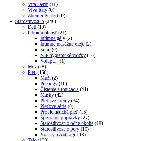
Vita Derm
(11)
Viva Italy
(0)
Zhenfei Perfect
(0)
Starostlivosť o
(346)
Deti
(10)
Intímnu oblasť
(21)
Intímne gély
(2)
Intímne masážne oleje
(2)
Série
(0)
VIP hygienické vložky
(16)
Volupta+
(1)
Muža
(8)
Pleť
(168)
Muži
(2)
Peelingy
(10)
Čistenie a tonizácia
(41)
Masky
(42)
Pleťové krémy
(34)
Pleťové série
(0)
Problematická pleť
(15)
Špeciálne prípravky
(27)
Starostlivosť o očné okolie
(18)
Starostlivosť o pery
(10)
Vrásky a Anti-age
(13)
Telo
(103)