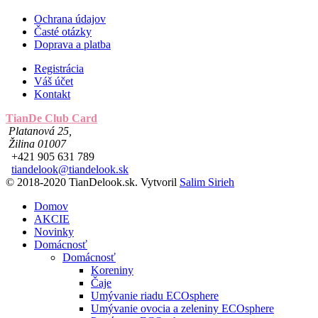
Ochrana údajov
Časté otázky
Doprava a platba
Registrácia
Váš účet
Kontakt
TianDe Club Card
Platanová 25,
Žilina 01007
+421 905 631 789
tiandelook@tiandelook.sk
© 2018-2020 TianDelook.sk. Vytvoril
Salim Sirieh
Domov
AKCIE
Novinky
Domácnosť
Domácnosť
Koreniny
Čaje
Umývanie riadu ECOsphere
Umývanie ovocia a zeleniny ECOsphere