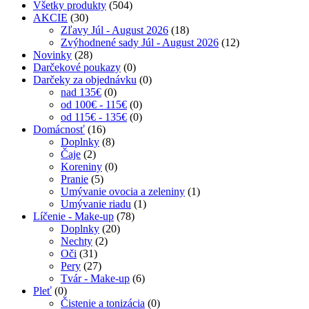
Všetky produkty
(504)
AKCIE
(30)
Zľavy Júl - August 2026
(18)
Zvýhodnené sady Júl - August 2026
(12)
Novinky
(28)
Darčekové poukazy
(0)
Darčeky za objednávku
(0)
nad 135€
(0)
od 100€ - 115€
(0)
od 115€ - 135€
(0)
Domácnosť
(16)
Doplnky
(8)
Čaje
(2)
Koreniny
(0)
Pranie
(5)
Umývanie ovocia a zeleniny
(1)
Umývanie riadu
(1)
Líčenie - Make-up
(78)
Doplnky
(20)
Nechty
(2)
Oči
(31)
Pery
(27)
Tvár - Make-up
(6)
Pleť
(0)
Čistenie a tonizácia
(0)