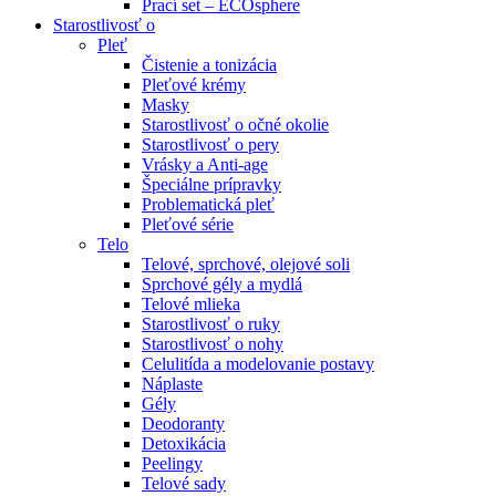
Prací set – ECOsphere
Starostlivosť o
Pleť
Čistenie a tonizácia
Pleťové krémy
Masky
Starostlivosť o očné okolie
Starostlivosť o pery
Vrásky a Anti-age
Špeciálne prípravky
Problematická pleť
Pleťové série
Telo
Telové, sprchové, olejové soli
Sprchové gély a mydlá
Telové mlieka
Starostlivosť o ruky
Starostlivosť o nohy
Celulitída a modelovanie postavy
Náplaste
Gély
Deodoranty
Detoxikácia
Peelingy
Telové sady