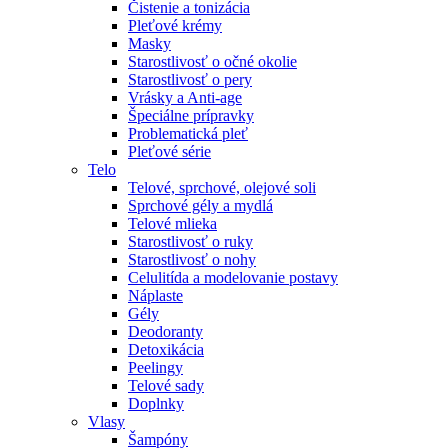
Čistenie a tonizácia
Pleťové krémy
Masky
Starostlivosť o očné okolie
Starostlivosť o pery
Vrásky a Anti-age
Špeciálne prípravky
Problematická pleť
Pleťové série
Telo
Telové, sprchové, olejové soli
Sprchové gély a mydlá
Telové mlieka
Starostlivosť o ruky
Starostlivosť o nohy
Celulitída a modelovanie postavy
Náplaste
Gély
Deodoranty
Detoxikácia
Peelingy
Telové sady
Doplnky
Vlasy
Šampóny