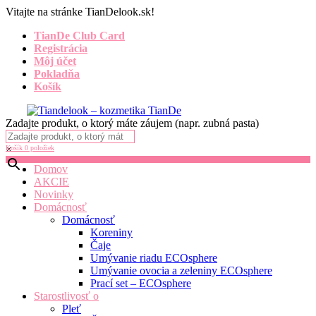
Vitajte na stránke TianDelook.sk!
TianDe Club Card
Registrácia
Môj účet
Pokladňa
Košík
Zadajte produkt, o ktorý máte záujem (napr. zubná pasta)
×
Košík
0 položiek
Domov
AKCIE
Novinky
Domácnosť
Domácnosť
Koreniny
Čaje
Umývanie riadu ECOsphere
Umývanie ovocia a zeleniny ECOsphere
Prací set – ECOsphere
Starostlivosť o
Pleť