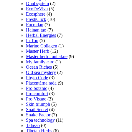
Dual system
(2)
EcoDeViva
(5)
Ecosphere
(4)
FreshClick
(10)
Fucoidan
(7)
Hainan tao
(7)
Herbal Energies
(7)
In Top
(5)
Marine Collagen
(1)
Master Herb
(12)
Master herb - antiakne
(9)
My family care
(1)
Ocean Riches
(5)
Old sea mystery
(2)
Phyto Code
(3)
Placentárna rada
(9)
Pro botanic
(4)
Pro comfort
(3)
Pro Visage
(3)
Skin triumph
(5)
Snail Secret
(4)
Snake Factor
(7)
Spa technology
(11)
Talasso
(0)
Tibetan Herbs
(6)