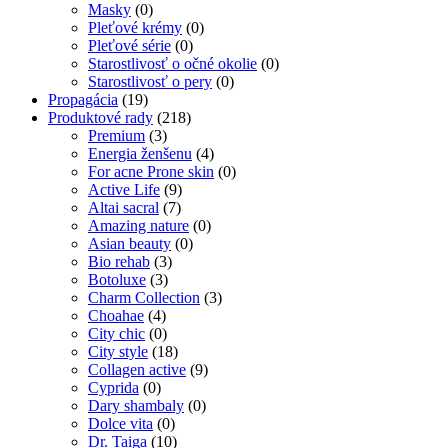
Masky
(0)
Pleťové krémy
(0)
Pleťové série
(0)
Starostlivosť o očné okolie
(0)
Starostlivosť o pery
(0)
Propagácia
(19)
Produktové rady
(218)
Premium
(3)
Energia ženšenu
(4)
For acne Prone skin
(0)
Active Life
(9)
Altai sacral
(7)
Amazing nature
(0)
Asian beauty
(0)
Bio rehab
(3)
Botoluxe
(3)
Charm Collection
(3)
Choahae
(4)
City chic
(0)
City style
(18)
Collagen active
(9)
Cyprida
(0)
Dary shambaly
(0)
Dolce vita
(0)
Dr. Taiga
(10)