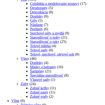
Celulitída a modelovanie postavy
(17)
Deodoranty
(5)
Detoxikácia
(8)
Doplnky
(9)
Gély
(5)
Náplaste
(7)
Peelingy
(6)
Sprchové gély a mydlá
(9)
Starostlivosť o nohy
(21)
Starostlivosť o ruky
(25)
Telové mlieka
(4)
Telové sady
(0)
Telové, sprchové, olejové soli
(8)
Vlasy
(46)
Doplnky
(4)
Masky a balzamy
(16)
Šampóny
(21)
Špeciálna starostlivosť
(8)
Vlasové sady
(1)
Zuby
(24)
Zubné kefky
(11)
Zubné pasty
(11)
Zubné vody
(2)
Vône
(0)
Dámske vône
(0)