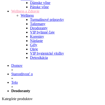
Dámske vône
Pánske vône
Wellness a Zdravie
Wellness
Turmalínové prípravky
Talizmany
Deodoranty
VIP bylinné čaje
Koreniny
Náplaste
Gély
Oleje
VIP hygienické vložky
Detoxikácia
Domov
»
Starostlivosť o
»
Telo
»
Deodoranty
Kategórie produktov