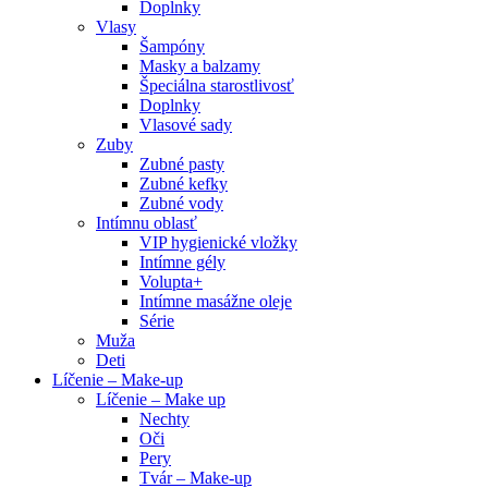
Doplnky
Vlasy
Šampóny
Masky a balzamy
Špeciálna starostlivosť
Doplnky
Vlasové sady
Zuby
Zubné pasty
Zubné kefky
Zubné vody
Intímnu oblasť
VIP hygienické vložky
Intímne gély
Volupta+
Intímne masážne oleje
Série
Muža
Deti
Líčenie – Make-up
Líčenie – Make up
Nechty
Oči
Pery
Tvár – Make-up