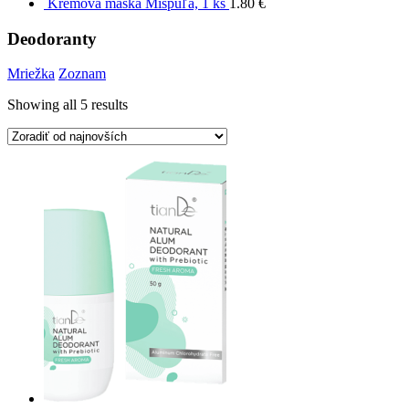
Krémová maska ​​Mišpuľa, 1 ks
1.80
€
Deodoranty
Mriežka
Zoznam
Showing all 5 results