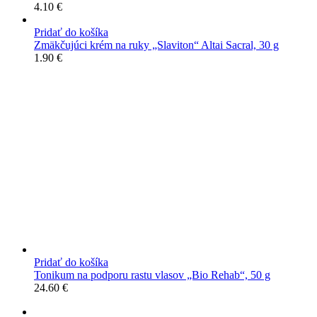
4.10
€
Pridať do košíka
Zmäkčujúci krém na ruky „Slaviton“ Altai Sacral, 30 g
1.90
€
Pridať do košíka
Tonikum na podporu rastu vlasov „Bio Rehab“, 50 g
24.60
€