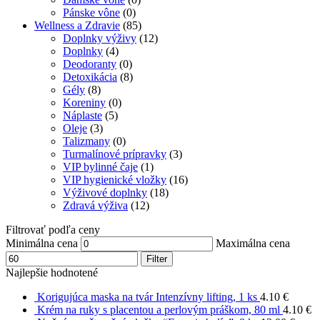
Pánske vône
(0)
Wellness a Zdravie
(85)
Doplnky výživy
(12)
Doplnky
(4)
Deodoranty
(0)
Detoxikácia
(8)
Gély
(8)
Koreniny
(0)
Náplaste
(5)
Oleje
(3)
Talizmany
(0)
Turmalínové prípravky
(3)
VIP bylinné čaje
(1)
VIP hygienické vložky
(16)
Výživové doplnky
(18)
Zdravá výživa
(12)
Filtrovať podľa ceny
Minimálna cena
Maximálna cena
Filter
Najlepšie hodnotené
Korigujúca maska ​​na tvár Intenzívny lifting, 1 ks
4.10
€
Krém na ruky s placentou a perlovým práškom, 80 ml
4.10
€