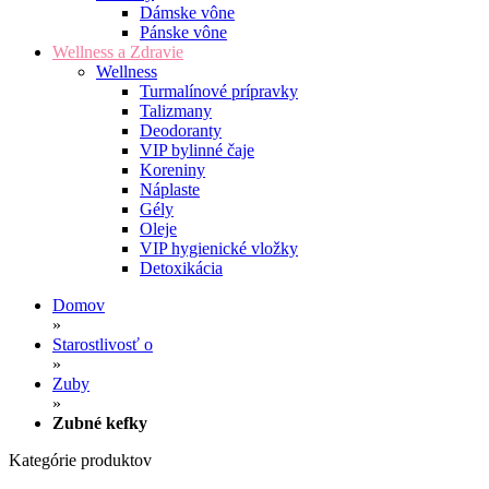
Dámske vône
Pánske vône
Wellness a Zdravie
Wellness
Turmalínové prípravky
Talizmany
Deodoranty
VIP bylinné čaje
Koreniny
Náplaste
Gély
Oleje
VIP hygienické vložky
Detoxikácia
Domov
»
Starostlivosť o
»
Zuby
»
Zubné kefky
Kategórie produktov