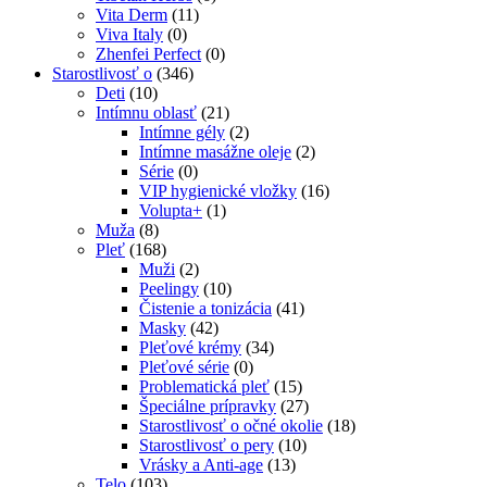
Vita Derm
(11)
Viva Italy
(0)
Zhenfei Perfect
(0)
Starostlivosť o
(346)
Deti
(10)
Intímnu oblasť
(21)
Intímne gély
(2)
Intímne masážne oleje
(2)
Série
(0)
VIP hygienické vložky
(16)
Volupta+
(1)
Muža
(8)
Pleť
(168)
Muži
(2)
Peelingy
(10)
Čistenie a tonizácia
(41)
Masky
(42)
Pleťové krémy
(34)
Pleťové série
(0)
Problematická pleť
(15)
Špeciálne prípravky
(27)
Starostlivosť o očné okolie
(18)
Starostlivosť o pery
(10)
Vrásky a Anti-age
(13)
Telo
(103)