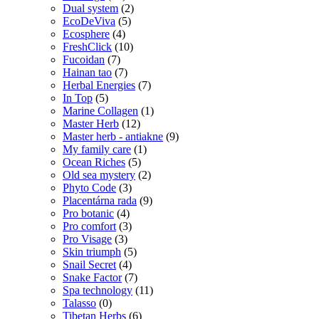
Dual system
(2)
EcoDeViva
(5)
Ecosphere
(4)
FreshClick
(10)
Fucoidan
(7)
Hainan tao
(7)
Herbal Energies
(7)
In Top
(5)
Marine Collagen
(1)
Master Herb
(12)
Master herb - antiakne
(9)
My family care
(1)
Ocean Riches
(5)
Old sea mystery
(2)
Phyto Code
(3)
Placentárna rada
(9)
Pro botanic
(4)
Pro comfort
(3)
Pro Visage
(3)
Skin triumph
(5)
Snail Secret
(4)
Snake Factor
(7)
Spa technology
(11)
Talasso
(0)
Tibetan Herbs
(6)