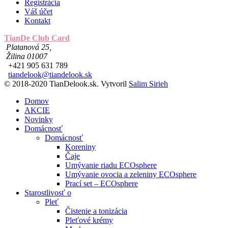
Registrácia
Váš účet
Kontakt
TianDe Club Card
Platanová 25,
Žilina 01007
+421 905 631 789
tiandelook@tiandelook.sk
© 2018-2020 TianDelook.sk. Vytvoril
Salim Sirieh
Domov
AKCIE
Novinky
Domácnosť
Domácnosť
Koreniny
Čaje
Umývanie riadu ECOsphere
Umývanie ovocia a zeleniny ECOsphere
Prací set – ECOsphere
Starostlivosť o
Pleť
Čistenie a tonizácia
Pleťové krémy