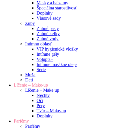
Masky a balzamy
Špeciálna starostlivosť
Doplnky
Vlasové sady
Zuby
Zubné pasty
Zubné kefky
Zubné vody
Intímnu oblasť
VIP hygienické vložky
Intímne gély
Volupta+
Intímne masážne oleje
Série
Muža
Deti
Líčenie – Make-up
Líčenie – Make up
Nechty
Oči
Pery
Tvár – Make-up
Doplnky
Parfémy
Parfémy