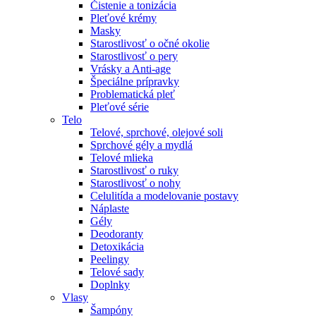
Čistenie a tonizácia
Pleťové krémy
Masky
Starostlivosť o očné okolie
Starostlivosť o pery
Vrásky a Anti-age
Špeciálne prípravky
Problematická pleť
Pleťové série
Telo
Telové, sprchové, olejové soli
Sprchové gély a mydlá
Telové mlieka
Starostlivosť o ruky
Starostlivosť o nohy
Celulitída a modelovanie postavy
Náplaste
Gély
Deodoranty
Detoxikácia
Peelingy
Telové sady
Doplnky
Vlasy
Šampóny