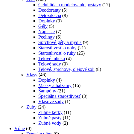
Celulitída a modelovanie postavy
(17)
Deodoranty
(5)
Detoxikácia
(8)
Doplnky
(9)
Gély
(5)
Náplaste
(7)
Peelingy
(6)
Sprchové gély a mydlá
(9)
Starostlivosť o nohy
(21)
Starostlivosť o ruky
(25)
Telové mlieka
(4)
Telové sady
(0)
Telové, sprchové, olejové soli
(8)
Vlasy
(46)
Doplnky
(4)
Masky a balzamy
(16)
Šampóny
(21)
Špeciálna starostlivosť
(8)
Vlasové sady
(1)
Zuby
(24)
Zubné kefky
(11)
Zubné pasty
(11)
Zubné vody
(2)
Vône
(0)
Dámske vône
(0)