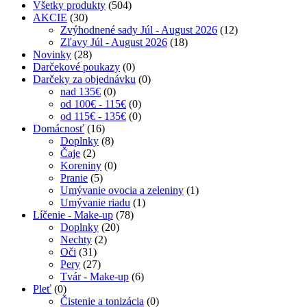
Všetky produkty
(504)
AKCIE
(30)
Zvýhodnené sady Júl - August 2026
(12)
Zľavy Júl - August 2026
(18)
Novinky
(28)
Darčekové poukazy
(0)
Darčeky za objednávku
(0)
nad 135€
(0)
od 100€ - 115€
(0)
od 115€ - 135€
(0)
Domácnosť
(16)
Doplnky
(8)
Čaje
(2)
Koreniny
(0)
Pranie
(5)
Umývanie ovocia a zeleniny
(1)
Umývanie riadu
(1)
Líčenie - Make-up
(78)
Doplnky
(20)
Nechty
(2)
Oči
(31)
Pery
(27)
Tvár - Make-up
(6)
Pleť
(0)
Čistenie a tonizácia
(0)