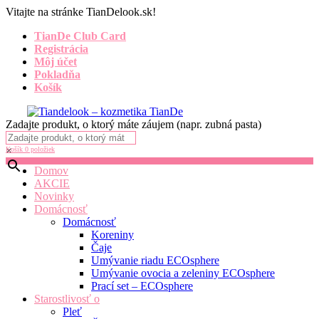
Vitajte na stránke TianDelook.sk!
TianDe Club Card
Registrácia
Môj účet
Pokladňa
Košík
Zadajte produkt, o ktorý máte záujem (napr. zubná pasta)
×
Košík
0 položiek
Domov
AKCIE
Novinky
Domácnosť
Domácnosť
Koreniny
Čaje
Umývanie riadu ECOsphere
Umývanie ovocia a zeleniny ECOsphere
Prací set – ECOsphere
Starostlivosť o
Pleť