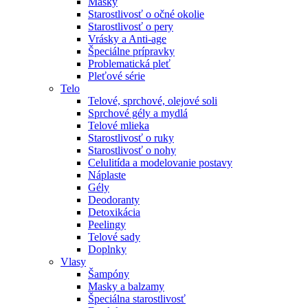
Masky
Starostlivosť o očné okolie
Starostlivosť o pery
Vrásky a Anti-age
Špeciálne prípravky
Problematická pleť
Pleťové série
Telo
Telové, sprchové, olejové soli
Sprchové gély a mydlá
Telové mlieka
Starostlivosť o ruky
Starostlivosť o nohy
Celulitída a modelovanie postavy
Náplaste
Gély
Deodoranty
Detoxikácia
Peelingy
Telové sady
Doplnky
Vlasy
Šampóny
Masky a balzamy
Špeciálna starostlivosť