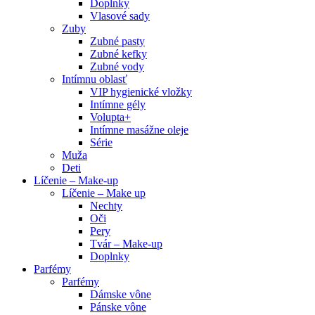
Doplnky
Vlasové sady
Zuby
Zubné pasty
Zubné kefky
Zubné vody
Intímnu oblasť
VIP hygienické vložky
Intímne gély
Volupta+
Intímne masážne oleje
Série
Muža
Deti
Líčenie – Make-up
Líčenie – Make up
Nechty
Oči
Pery
Tvár – Make-up
Doplnky
Parfémy
Parfémy
Dámske vône
Pánske vône