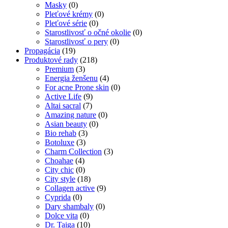
Masky
(0)
Pleťové krémy
(0)
Pleťové série
(0)
Starostlivosť o očné okolie
(0)
Starostlivosť o pery
(0)
Propagácia
(19)
Produktové rady
(218)
Premium
(3)
Energia ženšenu
(4)
For acne Prone skin
(0)
Active Life
(9)
Altai sacral
(7)
Amazing nature
(0)
Asian beauty
(0)
Bio rehab
(3)
Botoluxe
(3)
Charm Collection
(3)
Choahae
(4)
City chic
(0)
City style
(18)
Collagen active
(9)
Cyprida
(0)
Dary shambaly
(0)
Dolce vita
(0)
Dr. Taiga
(10)